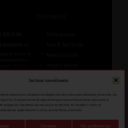
Información
3 339 30 00
Dónde estamos
te@canfuste.es
Fotos & Tour Virtual
fónica de 11 a 24h.
En
Regala Can Fusté
pueda contactar por
Grupos y eventos
énos al
(+34) 616
s.
Blog
Gestionar consentimiento
mejores experiencias, utilizamos tecnologías como las cookies para almacenar y/o acceder a la
ispositivo. El consentimiento de estas tecnologías nos permitirá procesar datos como el
 navegación o las identificaciones únicas en este sitio. No consentir o retirar el
uede afectar negativamente a ciertas características y funciones.
eptar
Denegar
Ver preferencias