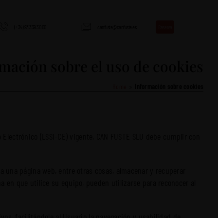
Reserva
(+34) 93 339 30 00
canfuste@canfuste.es
mación sobre el uso de cookies
Home
Información sobre cookies
cio Electrónico (LSSI-CE) vigente, CAN FUSTE SLU debe cumplir con
 a una página web, entre otras cosas, almacenar y recuperar
 en que utilice su equipo, pueden utilizarse para reconocer al
os, facilitándole al Usuario la navegación y usabilidad de