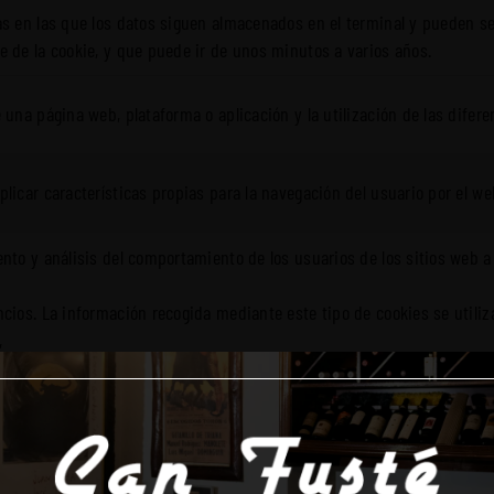
as en las que los datos siguen almacenados en el terminal y pueden se
e de la cookie, y que puede ir de unos minutos a varios años.
 una página web, plataforma o aplicación y la utilización de las difere
licar características propias para la navegación del usuario por el web
nto y análisis del comportamiento de los usuarios de los sitios web a 
cios. La información recogida mediante este tipo de cookies se utiliza
,
de introducir mejoras en función del análisis de los datos de uso que 
 editor incluir en la página web espacios publicitarios, según el cont