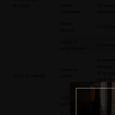
Cookies
Son aquell
ACTIVADAS
persistentes
responsabl
Cookies
a través de
técnicas
Cookies de
Permiten ap
personalización
el seguimie
impactos
Cookies de
de los anun
SEGÚN SU FINALIDAD
análisis
plataforma
con el fin 
Cookies
Permiten al
publicitarias