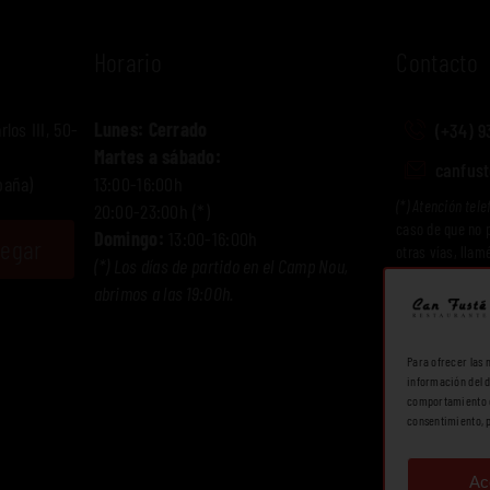
Horario
Contacto
los III, 50-
Lunes: Cerrado
(+34) 9
Martes a sábado:
canfus
paña)
13:00-16:00h
(*) Atención tele
20:00-23:00h (*)
caso de que no 
Domingo:
13:00-16:00h
legar
otras vías, llam
(*) Los días de partido en el Camp Nou,
462 307
. Gracia
abrimos a las 19:00h.
Para ofrecer las 
información del d
comportamiento de
consentimiento, p
Ac