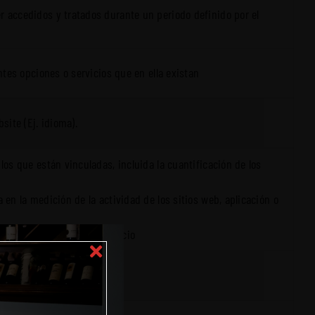
r accedidos y tratados durante un periodo definido por el
ntes opciones o servicios que en ella existan
site (Ej. idioma).
los que están vinculadas, incluida la cuantificación de los
 en la medición de la actividad de los sitios web, aplicación o
hacen los usuarios del servicio
enido de la propia web.