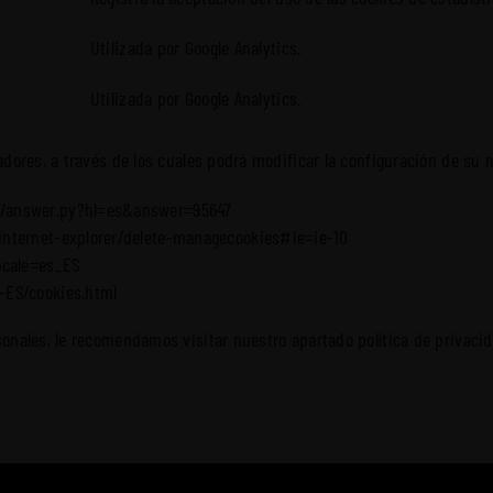
Utilizada por Google Analytics.
Utilizada por Google Analytics.
dores, a través de los cuales podrá modificar la configuración de su 
n/answer.py?hl=es&answer=95647
internet-explorer/delete-managecookies#ie=ie-10
ocale=es_ES
-ES/cookies.html
sonales, le recomendamos visitar nuestro apartado
política de privaci