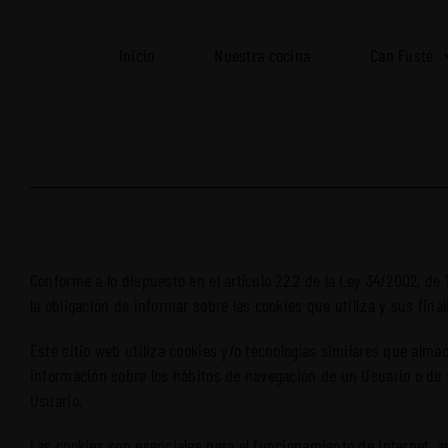
Saltar
al
Inicio
Nuestra cocina
Can Fusté
contenido
Conforme a lo dispuesto en el artículo 22.2 de la Ley 34/2002, de
la obligación de informar sobre las cookies que utiliza y sus fina
Este sitio web utiliza cookies y/o tecnologías similares que al
información sobre los hábitos de navegación de un Usuario o de 
Usuario.
Las cookies son esenciales para el funcionamiento de internet, ap