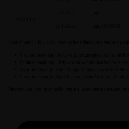
canfuste.es
_ga
Análisis
canfuste.es
_ga_XXXXXXXX
A continuación, le proporcionamos los enlaces de diversos navega
Chrome desde aquí:
http://support.google.com/chrome/bi
Explorer desde aquí:
http://windows.microsoft.com/es-es/
Safari desde aquí:
https://support.apple.com/kb/ph17191?l
Opera desde aquí:
http://help.opera.com/Windows/11.50/es
Para conocer más información sobre el tratamiento de datos per