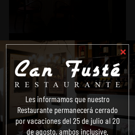
Tu mesa en Can Fusté te espera
Reserva hoy y adéntrate
en una
experiencia única
Reserva
Regala
Les informamos que nuestro
Restaurante permanecerá cerrado
por vacaciones del 25 de julio al 20
de agosto, ambos inclusive.