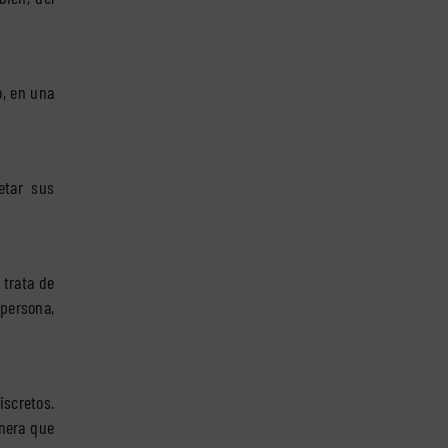
o, en una
etar sus
 trata de
persona,
scretos.
nera que