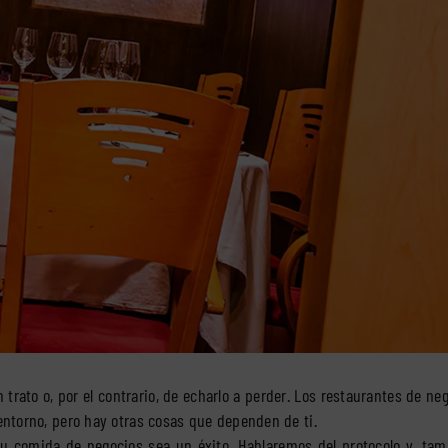
rato o, por el contrario, de echarlo a perder. Los restaurantes de ne
entorno, pero hay otras cosas que dependen de ti.
tu comida de negocios sea un éxito. Hablaremos del protocolo y, tam