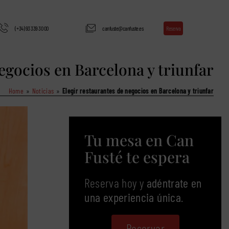
Reserva
(+34) 93 339 30 00
canfuste@canfuste.es
egocios en Barcelona y triunfar
Home
Noticias
Elegir restaurantes de negocios en Barcelona y triunfar
Tu mesa en Can
Fusté te espera
Reserva hoy y
adéntrate en
una experiencia única
.
Reservar