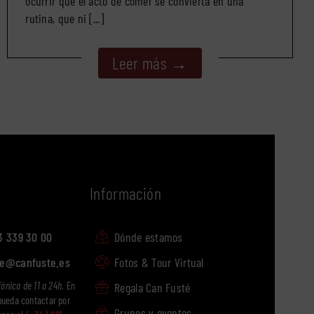
ocurrir que el acto de comer se convierta en una
rutina, que ni [...]
Leer más →
Información
3 339 30 00
Dónde estamos
te@canfuste.es
Fotos & Tour Virtual
fónica de 11 a 24h.
En
Regala Can Fusté
pueda contactar por
Grupos y eventos