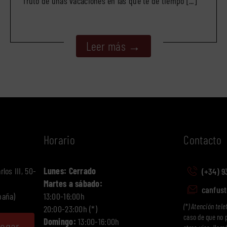
fruto de unas vacaciones en las que te dé tiempo [...]
Leer más →
Horario
Contacto
los III, 50-
Lunes: Cerrado
(+34) 9
Martes a sábado:
canfus
paña)
13:00-16:00h
(*) Atención tele
20:00-23:00h (*)
caso de que no 
Domingo:
13:00-16:00h
legar