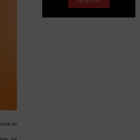
gocios en
bién, del